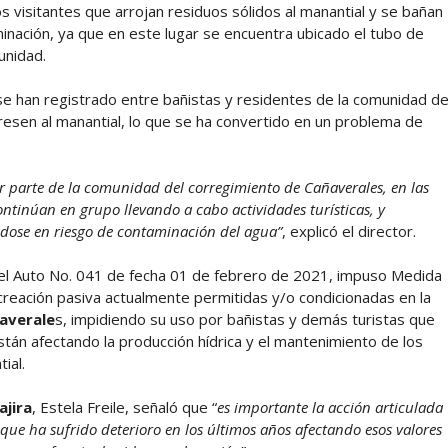
los visitantes que arrojan residuos sólidos al manantial y se bañan
aminación, ya que en este lugar se encuentra ubicado el tubo de
unidad.
e han registrado entre bañistas y residentes de la comunidad d
ngresen al manantial, lo que se ha convertido en un problema de
r parte de la comunidad del corregimiento de Cañaverales, en las
ontinúan en grupo llevando a cabo actividades turísticas, y
ndose en riesgo de contaminación del agua”
, explicó el director.
del Auto No. 041 de fecha 01 de febrero de 2021, impuso Medida
creación pasiva actualmente permitidas y/o condicionadas en la
averale
s, impidiendo su uso por bañistas y demás turistas que
stán afectando la producción hídrica y el mantenimiento de los
ial.
jira
, Estela Freile, señaló que “
es importante la acción articulada
 que ha sufrido deterioro en los últimos años afectando esos valores