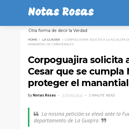
Notas Rosas
Otra forma de decir la Verdad
HOME
LA GUAJIRA
CORPOGUAJIRA SOLICITA A LA ALCALDÍA 
MANANTIAL DE CAÑAVERALES
Corpoguajira solicita 
Cesar que se cumpla 
proteger el manantia
by
Notas Rosas
3 YEARS AGO
2 MINUTE
READ
La misma petición se elevó ante la Fu
departamento de La Guajira