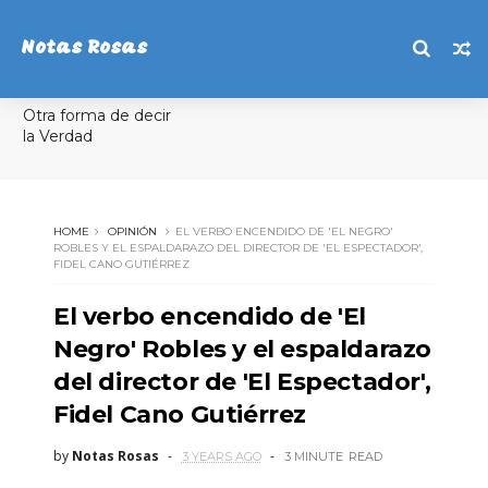
Notas Rosas
Otra forma de decir
la Verdad
HOME
OPINIÓN
EL VERBO ENCENDIDO DE 'EL NEGRO'
ROBLES Y EL ESPALDARAZO DEL DIRECTOR DE 'EL ESPECTADOR',
FIDEL CANO GUTIÉRREZ
El verbo encendido de 'El
Negro' Robles y el espaldarazo
del director de 'El Espectador',
Fidel Cano Gutiérrez
by
Notas Rosas
3 YEARS AGO
3 MINUTE
READ