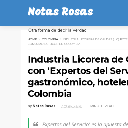
Notas Rosas
Otra forma de decir la Verdad
HOME
COLOMBIA
INDUSTRIA LICORERA DE CALDAS (ILC) POT
CONSUMO DE LICOR EN COLOMBIA
Industria Licorera de 
con 'Expertos del Servi
gastronómico, hotele
Colombia
by
Notas Rosas
3 YEARS AGO
1 MINUTE
READ
'Expertos del Servicio' es la apuesta 