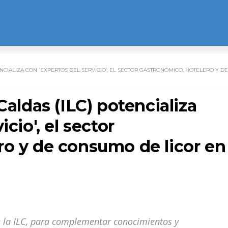
ENCIALIZA CON 'EXPERTOS DEL SERVICIO', EL SECTOR GASTRONÓMICO, HOTELERO Y DE
Caldas (ILC) potencializa
cio', el sector
ro y de consumo de licor en
de la ILC, para complementar conocimientos y