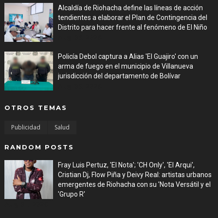
Alcaldía de Riohacha define las líneas de acción
tendientes a elaborar el Plan de Contingencia del
Distrito para hacer frente al fenómeno de El Niño
Aug 06, 2026
Policía Debol captura a Alias 'El Guajiro' con un
arma de fuego en el municipio de Villanueva
jurisdicción del departamento de Bolívar
Aug 06, 2026
OTROS TEMAS
Publicidad
Salud
RANDOM POSTS
Fray Luis Pertuz, 'El Nota'; 'CH Only', 'El Arqui',
Cristian Dj, Flow Piña y Deivy Real: artistas urbanos
emergentes de Riohacha con su 'Nota Versátil y el
'Grupo R'
Aug 01, 2026