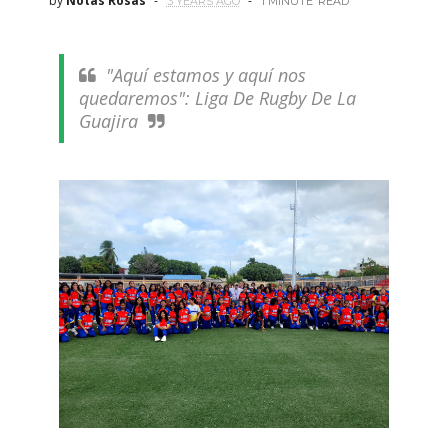
by
Notas Rosas
3 YEARS AGO
1 MINUTE
READ
"Aquí estamos y aquí nos
quedaremos": Liga De Rugby De La
Guajira