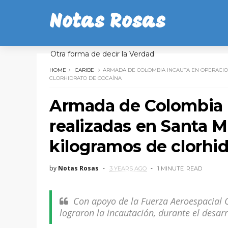
Notas Rosas
Otra forma de decir la Verdad
HOME
CARIBE
ARMADA DE COLOMBIA INCAUTA EN OPERACION
CLORHIDRATO DE COCAÍNA
Armada de Colombia 
realizadas en Santa M
kilogramos de clorhid
by
Notas Rosas
3 YEARS AGO
1 MINUTE
READ
Con apoyo de la Fuerza Aeroespacial
lograron la incautación, durante el desa