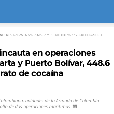
ES REALIZADAS EN SANTA MARTA Y PUERTO BOLÍVAR, 448.6 KILOGRAMOS DE
incauta en operaciones
arta y Puerto Bolívar, 448.6
rato de cocaína
 Colombiana, unidades de la Armada de Colombia
rrollo de dos operaciones marítimas