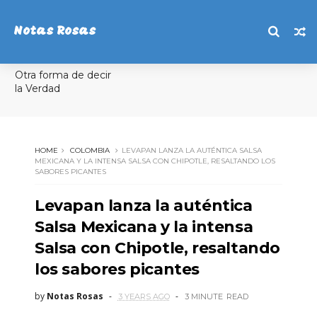
Notas Rosas
Otra forma de decir
la Verdad
HOME
COLOMBIA
LEVAPAN LANZA LA AUTÉNTICA SALSA
MEXICANA Y LA INTENSA SALSA CON CHIPOTLE, RESALTANDO LOS
SABORES PICANTES
Levapan lanza la auténtica
Salsa Mexicana y la intensa
Salsa con Chipotle, resaltando
los sabores picantes
by
Notas Rosas
3 YEARS AGO
3 MINUTE
READ