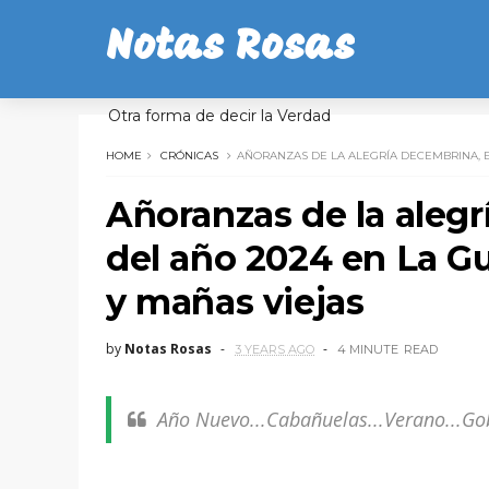
Notas Rosas
Otra forma de decir la Verdad
HOME
CRÓNICAS
AÑORANZAS DE LA ALEGRÍA DECEMBRINA, E
Añoranzas de la alegr
del año 2024 en La G
y mañas viejas
by
Notas Rosas
3 YEARS AGO
4 MINUTE
READ
Año Nuevo...Cabañuelas...Verano...G