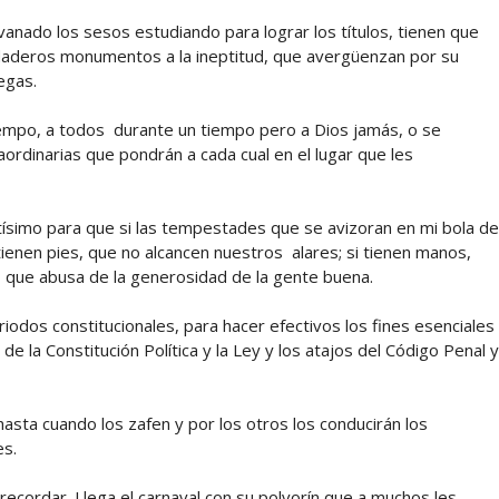
vanado los sesos estudiando para lograr los títulos, tienen que
daderos monumentos a la ineptitud, que avergüenzan por su
legas.
empo, a todos durante un tiempo pero a Dios jamás, o se
ordinarias que pondrán a cada cual en el lugar que les
ltísimo para que si las tempestades que se avizoran en mi bola de
 tienen pies, que no alcancen nuestros alares; si tienen manos,
, que abusa de la generosidad de la gente buena.
riodos constitucionales, para hacer efectivos los fines esenciales
e la Constitución Política y la Ley y los atajos del Código Penal y
asta cuando los zafen y por los otros los conducirán los
es.
recordar. Llega el carnaval con su polvorín que a muchos les