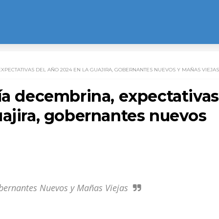
XPECTATIVAS DEL AÑO 2024 EN LA GUAJIRA, GOBERNANTES NUEVOS Y MAÑAS VIEJAS
ía decembrina, expectativas
uajira, gobernantes nuevos
obernantes Nuevos y Mañas Viejas