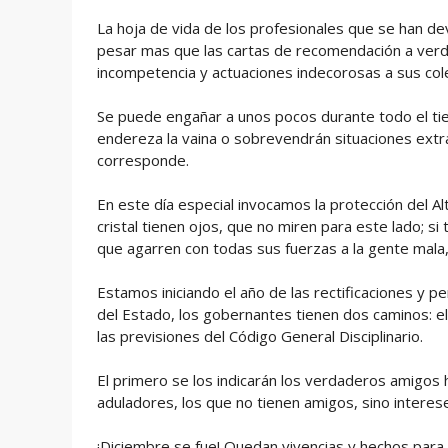
La hoja de vida de los profesionales que se han de
pesar mas que las cartas de recomendación a ver
incompetencia y actuaciones indecorosas a sus co
Se puede engañar a unos pocos durante todo el ti
endereza la vaina o sobrevendrán situaciones extra
corresponde.
En este día especial invocamos la protección del A
cristal tienen ojos, que no miren para este lado; si
que agarren con todas sus fuerzas a la gente mala
Estamos iniciando el año de las rectificaciones y pe
del Estado, los gobernantes tienen dos caminos: el d
las previsiones del Código General Disciplinario.
El primero se los indicarán los verdaderos amigos h
aduladores, los que no tienen amigos, sino interes
¡Diciembre se fue! Quedan vivencias y hechos para 