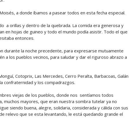
or.
o Moisés, a donde íbamos a pasear todos en esta fecha especial.
 a orillas y dentro de la quebrada. La comida era generosa y
vían en hojas de guineo y todo el mundo podía asistir. Todo el que
cesitaba entonces.
vieron durante la noche precedente, para expresarse mutuamente
n a los pueblos vecinos, para saludar y dar el riguroso abrazo a
Monguí, Cotoprix, Las Mercedes, Cerro Peralta, Barbacoas, Galán
 la confraternidad y los compadrazgos.
mbres viejas de los pueblos, donde nos sentíamos todos
a, muchos mayores, que eran nuestra sombra tutelar ya no
igue siendo buena, alegre, solidaria, considerada y cálida con sus
de relevo que se esta levantando, le está quedando grande el