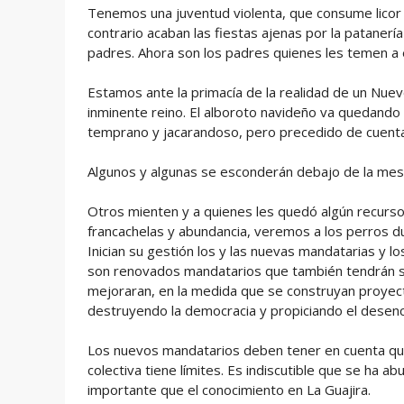
Tenemos una juventud violenta, que consume licor h
contrario acaban las fiestas ajenas por la patanería
padres. Ahora son los padres quienes les temen a e
Estamos ante la primacía de la realidad de un Nue
inminente reino. El alboroto navideño va quedando
temprano y jacarandoso, pero precedido de cuenta
Algunos y algunas se esconderán debajo de la mesa, 
Otros mienten y a quienes les quedó algún recurso
francachelas y abundancia, veremos a los perros d
Inician su gestión los y las nuevas mandatarias y 
son renovados mandatarios que también tendrán s
mejoraran, en la medida que se construyan proyect
destruyendo la democracia y propiciando el desen
Los nuevos mandatarios deben tener en cuenta que
colectiva tiene límites. Es indiscutible que se ha 
importante que el conocimiento en La Guajira.