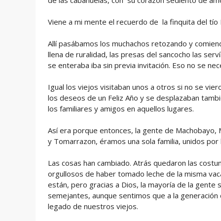
de las cabañuelas, con su corazón sediento de am
Viene a mi mente el recuerdo de la finquita del tí
Allí pasábamos los muchachos retozando y comiendo
llena de ruralidad, las presas del sancocho las ser
se enteraba iba sin previa invitación. Eso no se ne
Igual los viejos visitaban unos a otros si no se 
los deseos de un Feliz Año y se desplazaban tambié
los familiares y amigos en aquellos lugares.
Así era porque entonces, la gente de Machobayo, 
y Tomarrazon, éramos una sola familia, unidos por
Las cosas han cambiado. Atrás quedaron las costu
orgullosos de haber tomado leche de la misma vac
están, pero gracias a Dios, la mayoría de la gente s
semejantes, aunque sentimos que a la generación 
legado de nuestros viejos.