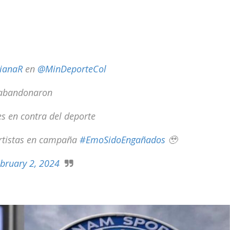
ianaR
en
@MinDeporteCol
a abandonaron
s en contra del deporte
portistas en campaña
#EmoSidoEngañados
🥹
bruary 2, 2024