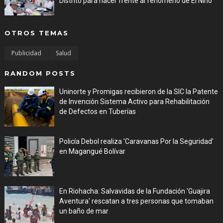
Distrito para hacer frente al fenómeno de El Niño
Aug 06, 2026
OTROS TEMAS
Publicidad
Salud
RANDOM POSTS
Uninorte y Promigas recibieron de la SIC la Patente
de Invención Sistema Activo para Rehabilitación
de Defectos en Tuberías
Aug 05, 2026
Policía Debol realiza 'Caravanas Por la Seguridad'
en Magangué Bolívar
Aug 03, 2026
En Riohacha: Salvavidas de la Fundación 'Guajira
Aventura' rescatan a tres personas que tomaban
un baño de mar
Aug 03, 2026