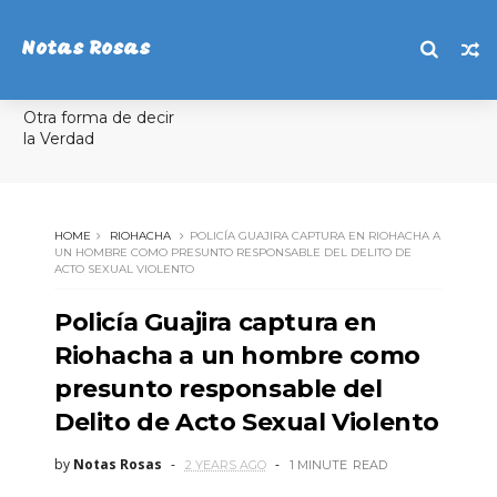
Notas Rosas
Otra forma de decir
la Verdad
HOME
RIOHACHA
POLICÍA GUAJIRA CAPTURA EN RIOHACHA A
UN HOMBRE COMO PRESUNTO RESPONSABLE DEL DELITO DE
ACTO SEXUAL VIOLENTO
Policía Guajira captura en
Riohacha a un hombre como
presunto responsable del
Delito de Acto Sexual Violento
by
Notas Rosas
2 YEARS AGO
1 MINUTE
READ