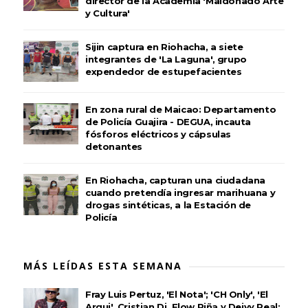
director de la Academia 'Maldonado Arte
y Cultura'
Sijin captura en Riohacha, a siete
integrantes de 'La Laguna', grupo
expendedor de estupefacientes
En zona rural de Maicao: Departamento
de Policía Guajira - DEGUA, incauta
fósforos eléctricos y cápsulas
detonantes
En Riohacha, capturan una ciudadana
cuando pretendía ingresar marihuana y
drogas sintéticas, a la Estación de
Policía
MÁS LEÍDAS ESTA SEMANA
Fray Luis Pertuz, 'El Nota'; 'CH Only', 'El
Arqui', Cristian Dj, Flow Piña y Deivy Real: