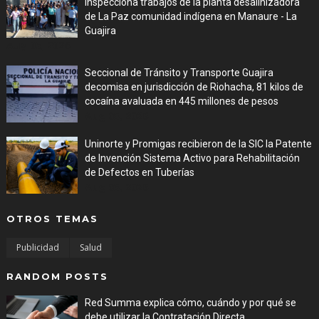
inspecciona trabajos de la planta desalinizadora
de La Paz comunidad indígena en Manaure - La
Guajira
Aug 05, 2026
Seccional de Tránsito y Transporte Guajira
decomisa en jurisdicción de Riohacha, 81 kilos de
cocaína avaluada en 445 millones de pesos
Aug 05, 2026
Uninorte y Promigas recibieron de la SIC la Patente
de Invención Sistema Activo para Rehabilitación
de Defectos en Tuberías
Aug 05, 2026
OTROS TEMAS
Publicidad
Salud
RANDOM POSTS
Red Summa explica cómo, cuándo y por qué se
debe utilizar la Contratación Directa