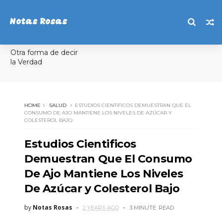
Notas Rosas
Otra forma de decir
la Verdad
HOME
SALUD
ESTUDIOS CIENTIFICOS DEMUESTRAN QUE EL
CONSUMO DE AJO MANTIENE LOS NIVELES DE AZÚCAR Y
COLESTEROL BAJO
Estudios Cientificos
Demuestran Que El Consumo
De Ajo Mantiene Los Niveles
De Azúcar y Colesterol Bajo
by
Notas Rosas
2 YEARS AGO
3 MINUTE
READ