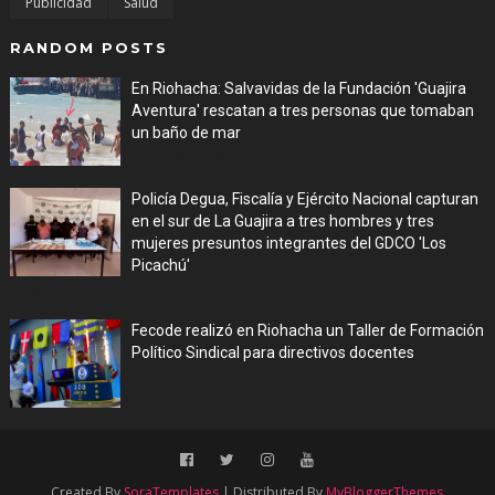
Publicidad
Salud
RANDOM POSTS
En Riohacha: Salvavidas de la Fundación 'Guajira
Aventura' rescatan a tres personas que tomaban
un baño de mar
Aug 03, 2026
Policía Degua, Fiscalía y Ejército Nacional capturan
en el sur de La Guajira a tres hombres y tres
mujeres presuntos integrantes del GDCO 'Los
Picachú'
Aug 03, 2026
Fecode realizó en Riohacha un Taller de Formación
Político Sindical para directivos docentes
Aug 03, 2026
Created By
SoraTemplates
| Distributed By
MyBloggerThemes