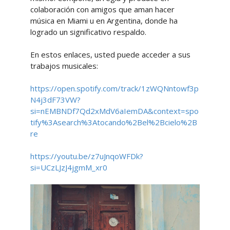
colaboración con amigos que aman hacer
música en Miami u en Argentina, donde ha
logrado un significativo respaldo.
En estos enlaces, usted puede acceder a sus
trabajos musicales:
https://open.spotify.com/track/1zWQNntowf3p
N4j3dF73VW?
si=nEMBNDf7Qd2xMdV6aIemDA&context=spo
tify%3Asearch%3Atocando%2Bel%2Bcielo%2B
re
https://youtu.be/z7uJnqoWFDk?
si=UCzLJzJ4jgmM_xr0