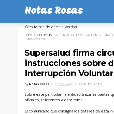
Notas Rosas
Otra forma de decir la Verdad
HOME
COLOMBIA
SUPERSALUD FIRMA CIRCULAR EXTERNA DE
EMBARAZO (IVE)
Supersalud firma circ
instrucciones sobre d
Interrupción Voluntar
by
Notas Rosas
2 YEARS AGO
2 MINUTE
READ
Sobre este particular, la entidad traza las pautas 
oficiales, referentes a este tema.
El comunicado que consigna los detalles de esta inici