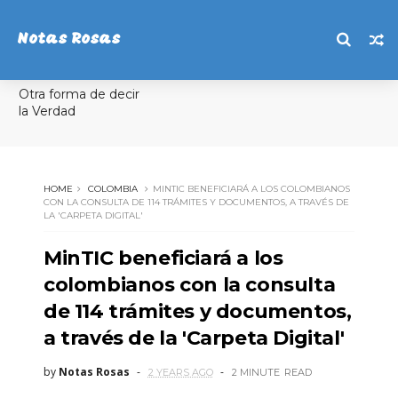
Notas Rosas
Otra forma de decir
la Verdad
HOME
COLOMBIA
MINTIC BENEFICIARÁ A LOS COLOMBIANOS
CON LA CONSULTA DE 114 TRÁMITES Y DOCUMENTOS, A TRAVÉS DE
LA 'CARPETA DIGITAL'
MinTIC beneficiará a los
colombianos con la consulta
de 114 trámites y documentos,
a través de la 'Carpeta Digital'
by
Notas Rosas
2 YEARS AGO
2 MINUTE
READ