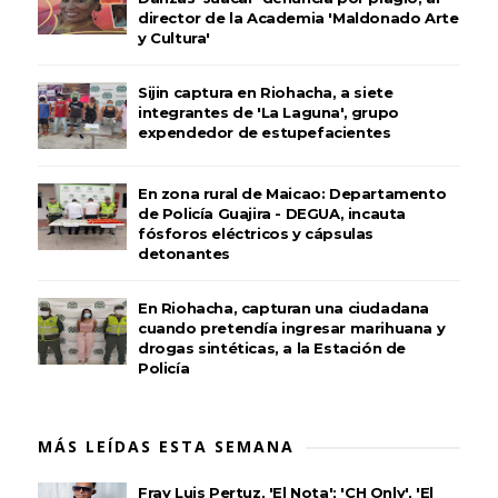
director de la Academia 'Maldonado Arte
y Cultura'
Sijin captura en Riohacha, a siete
integrantes de 'La Laguna', grupo
expendedor de estupefacientes
En zona rural de Maicao: Departamento
de Policía Guajira - DEGUA, incauta
fósforos eléctricos y cápsulas
detonantes
En Riohacha, capturan una ciudadana
cuando pretendía ingresar marihuana y
drogas sintéticas, a la Estación de
Policía
MÁS LEÍDAS ESTA SEMANA
Fray Luis Pertuz, 'El Nota'; 'CH Only', 'El