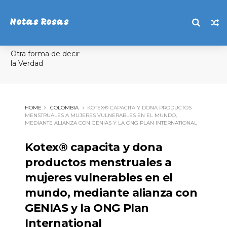
Notas Rosas
Otra forma de decir
la Verdad
HOME
COLOMBIA
KOTEX® CAPACITA Y DONA PRODUCTOS
MENSTRUALES A MUJERES VULNERABLES EN EL MUNDO,
MEDIANTE ALIANZA CON GENIAS Y LA ONG PLAN INTERNATIONAL
Kotex® capacita y dona
productos menstruales a
mujeres vulnerables en el
mundo, mediante alianza con
GENIAS y la ONG Plan
International