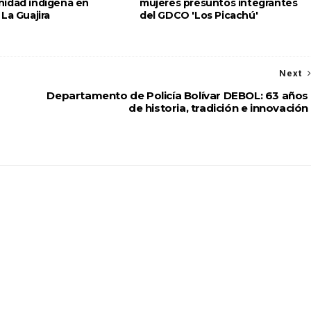
idad indígena en
mujeres presuntos integrantes
La Guajira
del GDCO 'Los Picachú'
Next
Departamento de Policía Bolívar DEBOL: 63 años
de historia, tradición e innovación