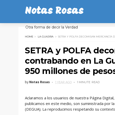
Notas Rosas
Otra forma de decir la Verdad
HOME
LA GUAJIRA
SETRA Y POLFA DECOMISAN MERCANCÍA D
SETRA y POLFA deco
contrabando en La Gua
950 millones de peso
by
Notas Rosas
1 YEAR AGO
1 MINUTE
READ
Aclaramos a los usuarios de nuestra Página Digita
publicamos en este medio, son suministrada por la
(DEGUA). La reproducimos respetando su contexto.