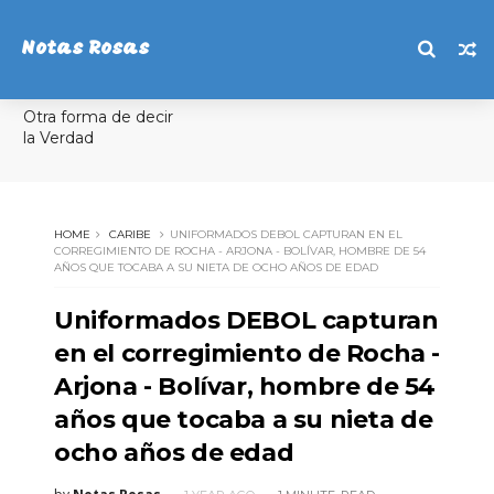
Notas Rosas
Otra forma de decir
la Verdad
HOME
CARIBE
UNIFORMADOS DEBOL CAPTURAN EN EL
CORREGIMIENTO DE ROCHA - ARJONA - BOLÍVAR, HOMBRE DE 54
AÑOS QUE TOCABA A SU NIETA DE OCHO AÑOS DE EDAD
Uniformados DEBOL capturan
en el corregimiento de Rocha -
Arjona - Bolívar, hombre de 54
años que tocaba a su nieta de
ocho años de edad