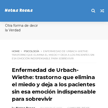
Notas Rosas
Otra forma de decir
la Verdad
HOME
PSICOLOGÍA
ENFERMEDAD DE URBACH-WIETHE:
TRASTORNO QUE ELIMINA EL MIEDO Y DEJA A LOS PACIENTES SIN
ESA EMOCIÓN INDISPENSABLE PARA SOBREVIVIR
Enfermedad de Urbach-
Wiethe: trastorno que elimina
el miedo y deja a los pacientes
sin esa emoción indispensable
para sobrevivir