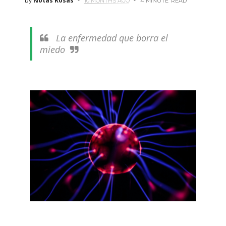
by
Notas Rosas
10 MONTHS AGO
4 MINUTE
READ
La enfermedad que borra el
miedo