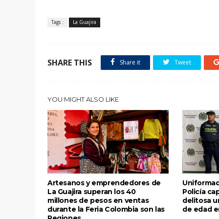
Tags :
La Guajira
SHARE THIS
Share it
Tweet
YOU MIGHT ALSO LIKE
Artesanos y emprendedores de
Uniformad
La Guajira superan los 40
Policía ca
millones de pesos en ventas
delitosa 
durante la Feria Colombia son las
de edad e
Regiones