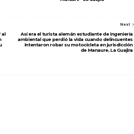
Next
 al
Así era el turista alemán estudiante de ingeniería
n
ambiental que perdió la vida cuando delincuentes
u
intentaron robar su motocicleta en jurisdicción
de Manaure, La Guajira