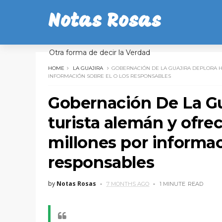
Notas Rosas
Otra forma de decir la Verdad
HOME
LA GUAJIRA
GOBERNACIÓN DE LA GUAJIRA DEPLORA H
INFORMACIÓN SOBRE EL O LOS RESPONSABLES
Gobernación De La Gu
turista alemán y ofr
millones por informac
responsables
by
Notas Rosas
7 MONTHS AGO
1 MINUTE
READ