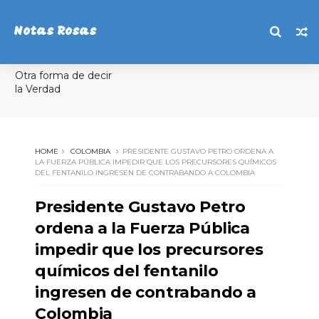
Notas Rosas
Otra forma de decir
la Verdad
HOME
COLOMBIA
PRESIDENTE GUSTAVO PETRO ORDENA A
LA FUERZA PÚBLICA IMPEDIR QUE LOS PRECURSORES QUÍMICOS
DEL FENTANILO INGRESEN DE CONTRABANDO A COLOMBIA
Presidente Gustavo Petro
ordena a la Fuerza Pública
impedir que los precursores
químicos del fentanilo
ingresen de contrabando a
Colombia