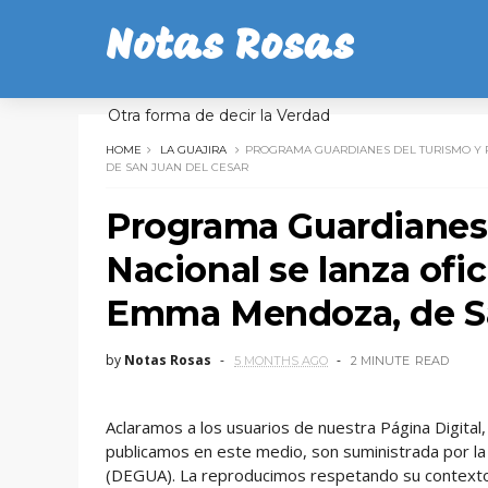
Notas Rosas
Otra forma de decir la Verdad
HOME
LA GUAJIRA
PROGRAMA GUARDIANES DEL TURISMO Y P
DE SAN JUAN DEL CESAR
Programa Guardianes 
Nacional se lanza ofic
Emma Mendoza, de Sa
by
Notas Rosas
5 MONTHS AGO
2 MINUTE
READ
Aclaramos a los usuarios de nuestra Página Digita
publicamos en este medio, son suministrada por la
(DEGUA). La reproducimos respetando su contexto.