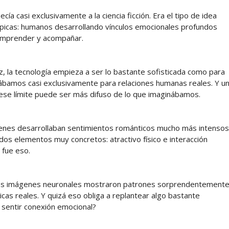
 casi exclusivamente a la ciencia ficción. Era el tipo de idea
tópicas: humanos desarrollando vínculos emocionales profundos
comprender y acompañar.
z, la tecnología empieza a ser lo bastante sofisticada como para
ábamos casi exclusivamente para relaciones humanas reales. Y u
ese límite puede ser más difuso de lo que imaginábamos.
venes desarrollaban sentimientos románticos mucho más intensos
os elementos muy concretos: atractivo físico e interacción
 fue eso.
e las imágenes neuronales mostraron patrones sorprendentement
cas reales. Y quizá eso obliga a replantear algo bastante
 sentir conexión emocional?