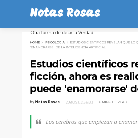
Notas Rosas
Otra forma de decir la Verdad
HOME
PSICOLOGÍA
ESTUDIOS CIENTÍFICOS REVELAN QUE LO 
'ENAMORARSE' DE LA INTELIGENCIA ARTIFICIAL
Estudios científicos r
ficción, ahora es rea
puede 'enamorarse' de 
by
Notas Rosas
2 MONTHS AGO
6 MINUTE
READ
Los cerebros que empiezan a enamora