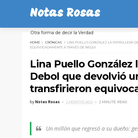
Notas Rosas
Otra forma de decir la Verdad
HOME
CRÓNICAS
LINA PUELLO GONZÁLEZ LA PATRULLERA DE
EQUIVOCADAMENTE A TRAVÉS DE NEQUI
Lina Puello González l
Debol que devolvió un
transfirieron equivo
by
Notas Rosas
2 MONTHS AGO
2 MINUTE
READ
Un millón que regresó a su dueño: ge