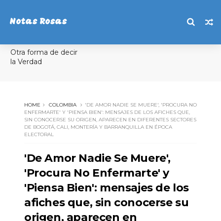
Notas Rosas
Otra forma de decir
la Verdad
HOME
COLOMBIA
'DE AMOR NADIE SE MUERE', 'PROCURA NO
ENFERMARTE' Y 'PIENSA BIEN': MENSAJES DE LOS AFICHES QUE,
SIN CONOCERSE SU ORIGEN, APARECEN EN DIFERENTES SECTORES
DE BOGOTÁ, CALI, MONTERÍA Y BARRANQUILLA EN ÉPOCA
ELECTORAL
'De Amor Nadie Se Muere',
'Procura No Enfermarte' y
'Piensa Bien': mensajes de los
afiches que, sin conocerse su
origen, aparecen en