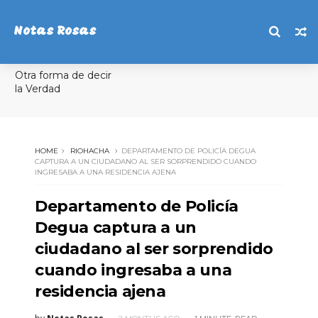
Notas Rosas
Otra forma de decir
la Verdad
HOME
RIOHACHA
DEPARTAMENTO DE POLICÍA DEGUA
CAPTURA A UN CIUDADANO AL SER SORPRENDIDO CUANDO
INGRESABA A UNA RESIDENCIA AJENA
Departamento de Policía
Degua captura a un
ciudadano al ser sorprendido
cuando ingresaba a una
residencia ajena