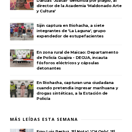
Danzas 'Juacar' denuncia por plagio, al
director de la Academia 'Maldonado Arte
y Cultura'
Sijin captura en Riohacha, a siete
integrantes de 'La Laguna', grupo
expendedor de estupefacientes
En zona rural de Maicao: Departamento
de Policía Guajira - DEGUA, incauta
fósforos eléctricos y cápsulas
detonantes
En Riohacha, capturan una ciudadana
cuando pretendía ingresar marihuana y
drogas sintéticas, a la Estación de
Policía
MÁS LEÍDAS ESTA SEMANA
Fray Luis Pertuz, 'El Nota'; 'CH Only', 'El