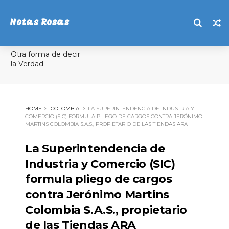
Notas Rosas
Otra forma de decir
la Verdad
HOME
COLOMBIA
LA SUPERINTENDENCIA DE INDUSTRIA Y
COMERCIO (S​IC) FORMULA PLIEGO DE CARGOS CONTRA JERÓNIMO
MARTINS COLOMBIA S.A.S., PROPIETARIO DE LAS TIENDAS ARA
La Superintendencia de
Industria y Comercio (S​IC)
formula pliego de cargos
contra Jerónimo Martins
Colombia S.A.S., propietario
de las Tiendas ARA