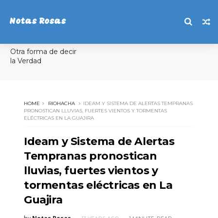
Notas Rosas
Otra forma de decir
la Verdad
HOME
RIOHACHA
IDEAM Y SISTEMA DE ALERTAS TEMPRANAS
PRONOSTICAN LLUVIAS, FUERTES VIENTOS Y TORMENTAS
ELÉCTRICAS EN LA GUAJIRA
Ideam y Sistema de Alertas
Tempranas pronostican
lluvias, fuertes vientos y
tormentas eléctricas en La
Guajira