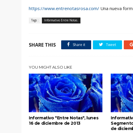
https://www.entrenotasrosa.com/
Una nueva forma 
Tags :
Informativo Entre Notas.
SHARE THIS
Share it
Tweet
YOU MIGHT ALSO LIKE
Informativo "Entre Notas", lunes
Informativ
16 de diciembre de 2013
Segmento L
de diciem