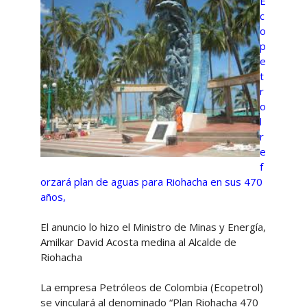
E
c
o
p
e
t
r
o
l
r
e
f
orzará plan de aguas para Riohacha en sus 470
años,
El anuncio lo hizo el Ministro de Minas y Energía,
Amilkar David Acosta medina al Alcalde de
Riohacha
La empresa Petróleos de Colombia (Ecopetrol)
se vinculará al denominado “Plan Riohacha 470