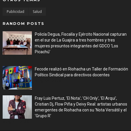
Publicidad
Salud
RANDOM POSTS
Policía Degua, Fiscalía y Ejército Nacional capturan
en el sur de La Guajira a tres hombres y tres
mujeres presuntos integrantes del GDCO 'Los
Picachú'
Aug 03, 2026
Fecode realizó en Riohacha un Taller de Formación
Político Sindical para directivos docentes
Aug 03, 2026
Fray Luis Pertuz, 'El Nota'; 'CH Only', 'El Arqui',
Cristian Dj, Flow Piña y Deivy Real: artistas urbanos
emergentes de Riohacha con su 'Nota Versátil y el
'Grupo R'
Aug 01, 2026