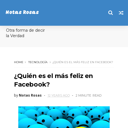
Notas Rosas
Otra forma de decir
la Verdad
HOME
TECNOLOGÍA
¿QUIÉN ES EL MÁS FELIZ EN FACEBOOK?
¿Quién es el más feliz en
Facebook?
by
Notas Rosas
12 YEARS AGO
2 MINUTE
READ