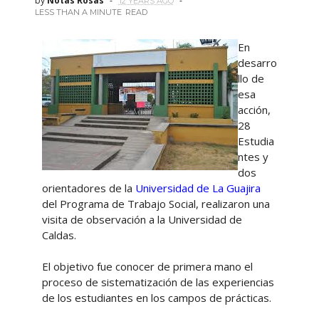
by
Notas Rosas
12 YEARS AGO
LESS THAN A MINUTE
READ
En
desarro
llo de
esa
acción,
28
Estudia
ntes y
dos
orientadores de la
Universidad de La Guajira
del Programa de Trabajo Social, realizaron una
visita de observación a la Universidad de
Caldas.
El objetivo fue conocer de primera mano el
proceso de sistematización de las experiencias
de los estudiantes en los campos de prácticas.