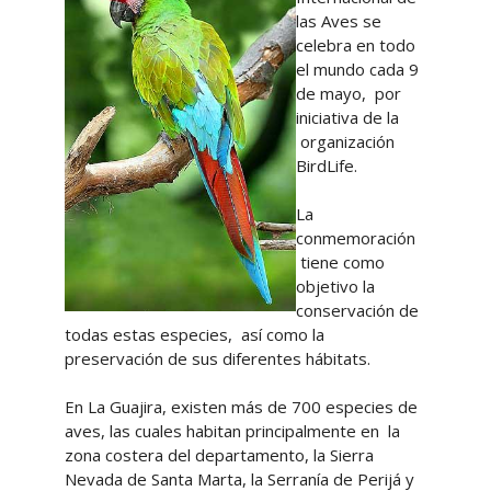
las Aves se
celebra en todo
el mundo cada 9
de mayo, por
iniciativa de la
organización
BirdLife.
La
conmemoración
tiene como
objetivo la
conservación de
todas estas especies, así como la
preservación de sus diferentes hábitats.
En La Guajira, existen más de 700 especies de
aves, las cuales habitan principalmente en la
zona costera del departamento, la Sierra
Nevada de Santa Marta, la Serranía de Perijá y