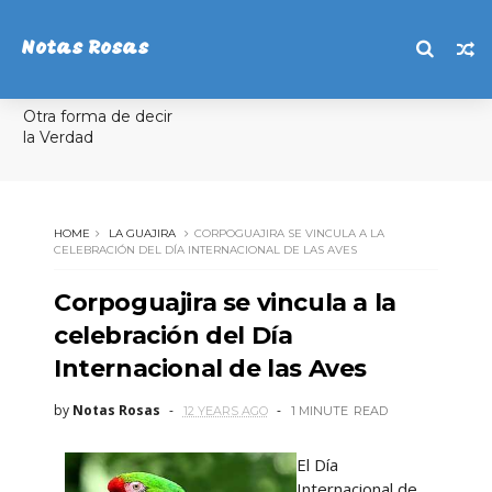
Notas Rosas
Otra forma de decir
la Verdad
HOME
LA GUAJIRA
CORPOGUAJIRA SE VINCULA A LA
CELEBRACIÓN DEL DÍA INTERNACIONAL DE LAS AVES
Corpoguajira se vincula a la
celebración del Día
Internacional de las Aves
by
Notas Rosas
12 YEARS AGO
1 MINUTE
READ
El Día
Internacional de