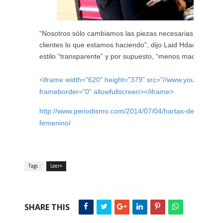
“Nosotros sólo cambiamos las piezas necesarias y les mo
clientes lo que estamos haciendo”, dijo Laid Hdachi, la ge
estilo “transparente” y por supuesto, “menos machista"
<iframe width="620" height="379" src="//www.youtube.
frameborder="0" allowfullscreen></iframe>
http://www.periodismo.com/2014/07/04/hartas-de-ser-esta
femenino/
Tags :
Leer+
SHARE THIS