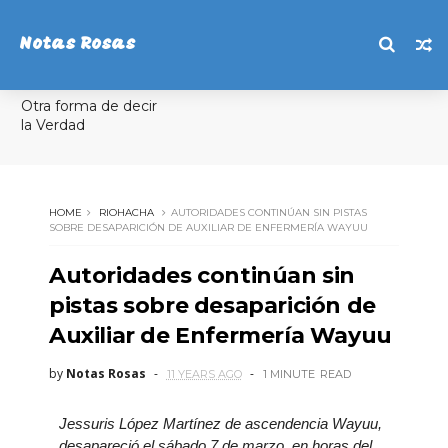
Notas Rosas
Otra forma de decir
la Verdad
HOME
RIOHACHA
AUTORIDADES CONTINÚAN SIN PISTAS
SOBRE DESAPARICIÓN DE AUXILIAR DE ENFERMERÍA WAYUU
Autoridades continúan sin
pistas sobre desaparición de
Auxiliar de Enfermería Wayuu
by
Notas Rosas
11 YEARS AGO
1 MINUTE
READ
Jessuris López Martínez de ascendencia Wayuu,
desapareció el sábado 7 de marzo, en horas del