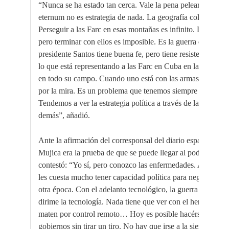
“Nunca se ha estado tan cerca. Vale la pena pelearla. Mante
eternum no es estrategia de nada. La geografía colombiana e
Perseguir a las Farc en esas montañas es infinito. La guerril
pero terminar con ellos es imposible. Es la guerra crónica,
presidente Santos tiene buena fe, pero tiene resistencia dent
lo que está representando a las Farc en Cuba en las negoci
en todo su campo. Cuando uno está con las armas en la mano
por la mira. Es un problema que tenemos siempre los homb
Tendemos a ver la estrategia política a través de las armas,
demás”, añadió.
Ante la afirmación del corresponsal del diario español Carl
Mujica era la prueba de que se puede llegar al poder tras dej
contestó: “Yo sí, pero conozco las enfermedades. A las or
les cuesta mucho tener capacidad política para negociar. P
otra época. Con el adelanto tecnológico, la guerra es una il
dirime la tecnología. Nada tiene que ver con el heroísmo. 
maten por control remoto… Hoy es posible hacérselo pasar 
gobiernos sin tirar un tiro. No hay que irse a la sierra”.