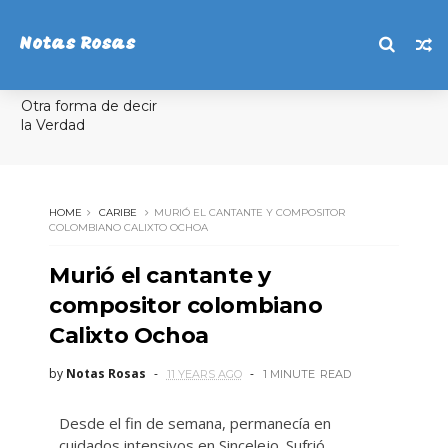
Notas Rosas
Otra forma de decir
la Verdad
HOME
CARIBE
MURIÓ EL CANTANTE Y COMPOSITOR
COLOMBIANO CALIXTO OCHOA
Murió el cantante y
compositor colombiano
Calixto Ochoa
by
Notas Rosas
11 YEARS AGO
1 MINUTE
READ
Desde el fin de semana, permanecía en
cuidados intensivos en Sincelejo. Sufrió