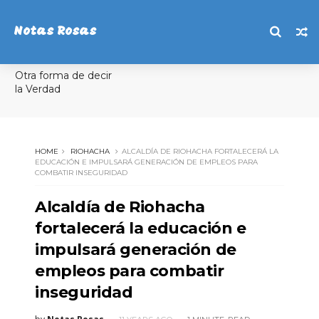
Notas Rosas
Otra forma de decir
la Verdad
HOME
RIOHACHA
ALCALDÍA DE RIOHACHA FORTALECERÁ LA
EDUCACIÓN E IMPULSARÁ GENERACIÓN DE EMPLEOS PARA
COMBATIR INSEGURIDAD
Alcaldía de Riohacha
fortalecerá la educación e
impulsará generación de
empleos para combatir
inseguridad