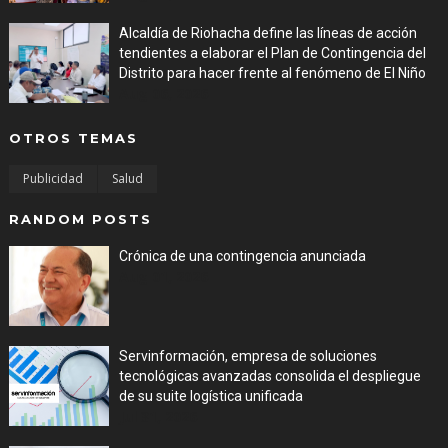
Alcaldía de Riohacha define las líneas de acción
tendientes a elaborar el Plan de Contingencia del
Distrito para hacer frente al fenómeno de El Niño
Aug 06, 2026
OTROS TEMAS
Publicidad
Salud
RANDOM POSTS
Crónica de una contingencia anunciada
Aug 01, 2026
Servinformación, empresa de soluciones
tecnológicas avanzadas consolida el despliegue
de su suite logística unificada
Jul 31, 2026