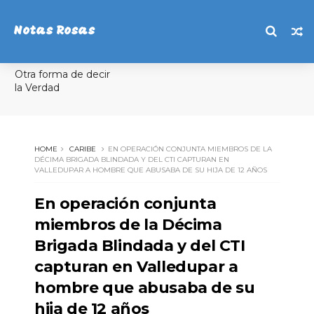
Notas Rosas
Otra forma de decir
la Verdad
HOME
CARIBE
EN OPERACIÓN CONJUNTA MIEMBROS DE LA
DÉCIMA BRIGADA BLINDADA Y DEL CTI CAPTURAN EN
VALLEDUPAR A HOMBRE QUE ABUSABA DE SU HIJA DE 12 AÑOS
En operación conjunta
miembros de la Décima
Brigada Blindada y del CTI
capturan en Valledupar a
hombre que abusaba de su
hija de 12 años