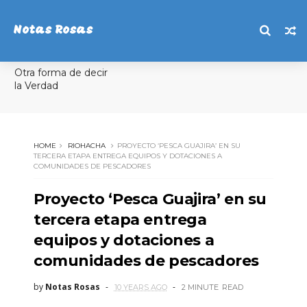
Notas Rosas
Otra forma de decir
la Verdad
HOME
RIOHACHA
PROYECTO ‘PESCA GUAJIRA’ EN SU
TERCERA ETAPA ENTREGA EQUIPOS Y DOTACIONES A
COMUNIDADES DE PESCADORES
Proyecto ‘Pesca Guajira’ en su
tercera etapa entrega
equipos y dotaciones a
comunidades de pescadores
by
Notas Rosas
10 YEARS AGO
2 MINUTE
READ