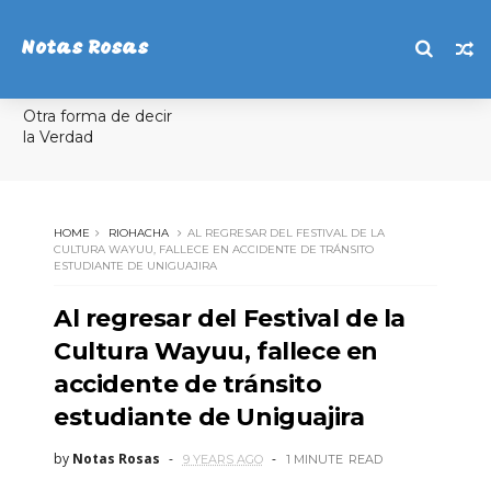
Notas Rosas
Otra forma de decir
la Verdad
HOME
RIOHACHA
AL REGRESAR DEL FESTIVAL DE LA
CULTURA WAYUU, FALLECE EN ACCIDENTE DE TRÁNSITO
ESTUDIANTE DE UNIGUAJIRA
Al regresar del Festival de la
Cultura Wayuu, fallece en
accidente de tránsito
estudiante de Uniguajira
by
Notas Rosas
9 YEARS AGO
1 MINUTE
READ