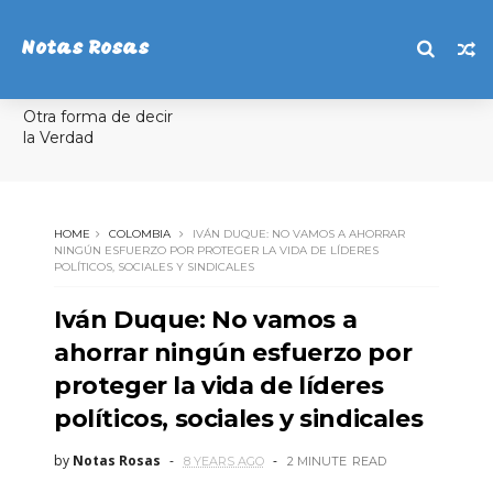
Notas Rosas
Otra forma de decir
la Verdad
HOME
COLOMBIA
IVÁN DUQUE: NO VAMOS A AHORRAR
NINGÚN ESFUERZO POR PROTEGER LA VIDA DE LÍDERES
POLÍTICOS, SOCIALES Y SINDICALES
Iván Duque: No vamos a
ahorrar ningún esfuerzo por
proteger la vida de líderes
políticos, sociales y sindicales
by
Notas Rosas
8 YEARS AGO
2 MINUTE
READ