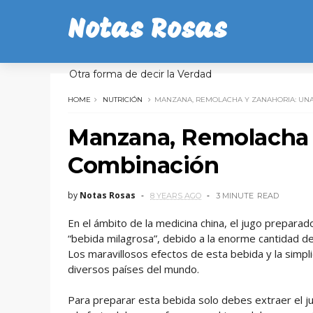
Notas Rosas
Otra forma de decir la Verdad
HOME
NUTRICIÓN
MANZANA, REMOLACHA Y ZANAHORIA: UN
Manzana, Remolacha 
Combinación
by
Notas Rosas
8 YEARS AGO
3 MINUTE
READ
En el ámbito de la medicina china, el jugo prepara
“bebida milagrosa”, debido a la enorme cantidad d
Los maravillosos efectos de esta bebida y la simpli
diversos países del mundo.
Para preparar esta bebida solo debes extraer el j