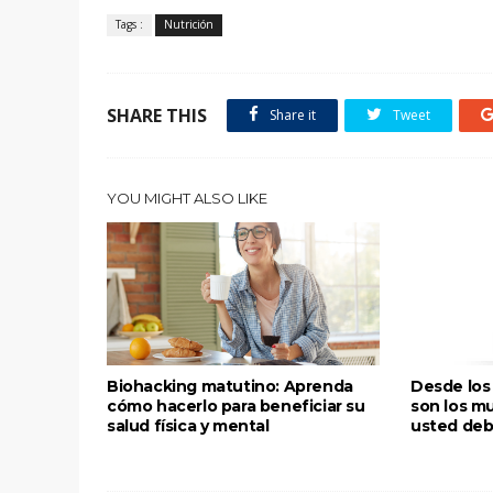
Tags :
Nutrición
SHARE THIS
Share it
Tweet
YOU MIGHT ALSO LIKE
Biohacking matutino: Aprenda
Desde los 
cómo hacerlo para beneficiar su
son los mu
salud física y mental
usted deb