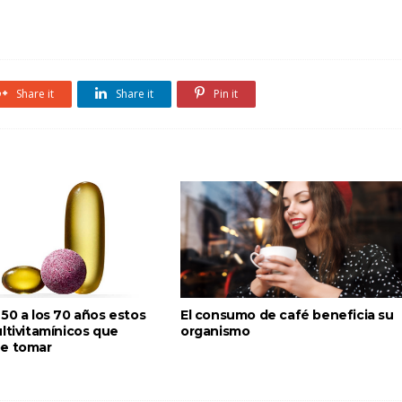
Share it
Share it
Pin it
50 a los 70 años estos
El consumo de café beneficia su
ltivitamínicos que
organismo
e tomar