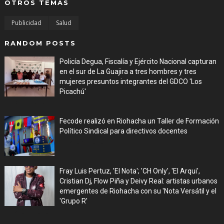
OTROS TEMAS
Publicidad
Salud
RANDOM POSTS
Policía Degua, Fiscalía y Ejército Nacional capturan
en el sur de La Guajira a tres hombres y tres
mujeres presuntos integrantes del GDCO 'Los
Picachú'
Aug 03, 2026
Fecode realizó en Riohacha un Taller de Formación
Político Sindical para directivos docentes
Aug 03, 2026
Fray Luis Pertuz, 'El Nota'; 'CH Only', 'El Arqui',
Cristian Dj, Flow Piña y Deivy Real: artistas urbanos
emergentes de Riohacha con su 'Nota Versátil y el
'Grupo R'
Aug 01, 2026