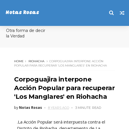
Notas Rosas
Otra forma de decir
la Verdad
HOME
RIOHACHA
CORPOGUAJIRA INTERPONE ACCIÓN
POPULAR PARA RECUPERAR 'LOS MANGLARES' EN RIOHACHA
Corpoguajira interpone
Acción Popular para recuperar
'Los Manglares' en Riohacha
by
Notas Rosas
8 YEARS AGO
3 MINUTE
READ
.La Acción Popular será interpuesta contra el
Distrito de Riohacha, departamento de La