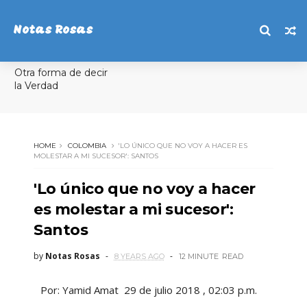
Notas Rosas
Otra forma de decir
la Verdad
HOME
COLOMBIA
'LO ÚNICO QUE NO VOY A HACER ES
MOLESTAR A MI SUCESOR': SANTOS
'Lo único que no voy a hacer
es molestar a mi sucesor':
Santos
by
Notas Rosas
8 YEARS AGO
12 MINUTE
READ
Por: Yamid Amat 29 de julio 2018 , 02:03 p.m.