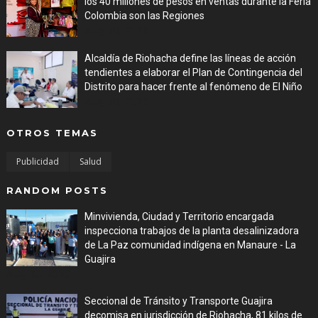
los 40 millones de pesos en ventas durante la Feria
Colombia son las Regiones
Aug 06, 2026
Alcaldía de Riohacha define las líneas de acción
tendientes a elaborar el Plan de Contingencia del
Distrito para hacer frente al fenómeno de El Niño
Aug 06, 2026
OTROS TEMAS
Publicidad
Salud
RANDOM POSTS
Minvivienda, Ciudad y Territorio encargada
inspecciona trabajos de la planta desalinizadora
de La Paz comunidad indígena en Manaure - La
Guajira
Aug 05, 2026
Seccional de Tránsito y Transporte Guajira
decomisa en jurisdicción de Riohacha, 81 kilos de